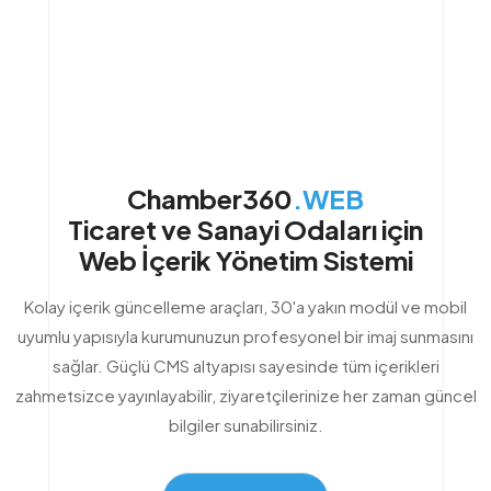
Chamber360
.ONLINE
Üyeleriniz için
7/24 Online Hizmet Portalı
Online Hizmet portalı ile üyelerinize kesintisiz bir Online
Hizmet deneyimi sunabilirsiniz. Üyeler belge oluşturabilir,
aidat ödemelerini yapabilir, sicil bilgilerini sorgulayabilir. Hem
kurum personelinizin iş yükü azalır hem de üyeleriniz
zamandan tasarruf eder.
Daha Fazlası