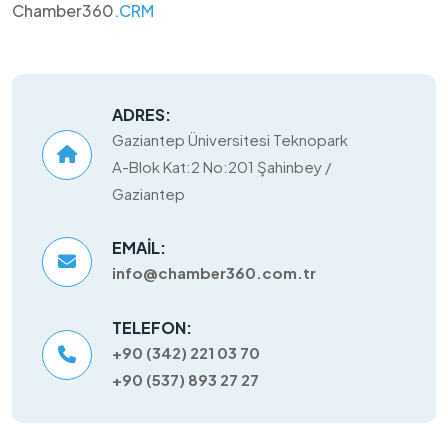
Chamber360
.CRM
ADRES:
Gaziantep Üniversitesi Teknopark
A-Blok Kat:2 No:201 Şahinbey /
Gaziantep
EMAIL:
info@chamber360.com.tr
TELEFON:
+90 (342) 221 03 70
+90 (537) 893 27 27